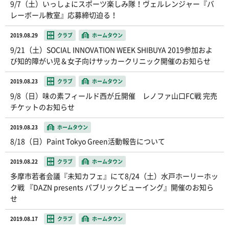
9/7（土）いっしょにスポーツ楽しみ隊！ヴェルレンジャー『バ
レーボール教室』応募締切迫る！
2019.08.29
クラブ
ホームタウン
9/21（土）SOCIAL INNOVATION WEEK SHIBUYA 2019参加およ
び知的障がい児＆女子向けサッカークリニック開催のお知らせ
2019.08.23
クラブ
ホームタウン
9/8（日）味の素フィールド西が丘開催 レノファ山口FC戦 完売
チケットのお知らせ
2019.08.23
ホームタウン
8/18（日）Paint Tokyo Green活動報告について
2019.08.22
クラブ
ホームタウン
多摩市若者会議『未知カフェ』にて8/24（土）水戸ホーリーホッ
ク戦 『DAZN presents パブリックビューイング』開催のお知ら
せ
2019.08.17
クラブ
ホームタウン