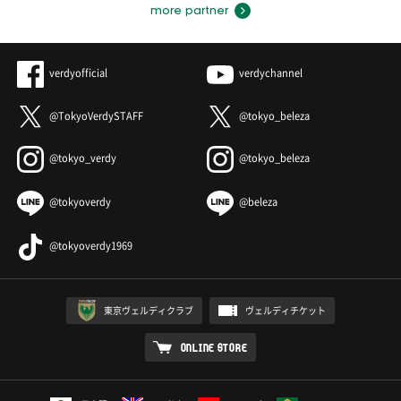
more partner
verdyofficial
verdychannel
@TokyoVerdySTAFF
@tokyo_beleza
@tokyo_verdy
@tokyo_beleza
@tokyoverdy
@beleza
@tokyoverdy1969
東京ヴェルディクラブ
ヴェルディチケット
ONLINE STORE