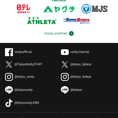
more partner
verdyofficial
verdychannel
@TokyoVerdySTAFF
@tokyo_beleza
@tokyo_verdy
@tokyo_beleza
@tokyoverdy
@beleza
@tokyoverdy1969