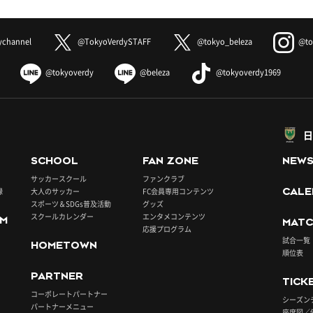
ychannel
@TokyoVerdySTAFF
@tokyo_beleza
@to
@tokyoverdy
@beleza
@tokyoverdy1969
日
SCHOOL
FAN ZONE
NEW
サッカースクール
ファンクラブ
録
大人のサッカー
FC会員専用コンテンツ
CALE
スポーツ＆SDGs普及活動
グッズ
スクールカレンダー
エンタメコンテンツ
UM
MATC
応援プログラム
試合一覧
HOMETOWN
順位表
PARTNER
TICK
コーポレートパートナー
シーズン
パートナーメニュー
座席図／