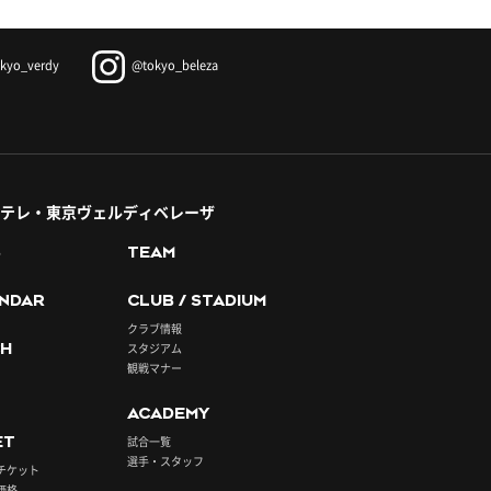
kyo_verdy
@tokyo_beleza
テレ・東京ヴェルディベレーザ
S
TEAM
NDAR
CLUB / STADIUM
クラブ情報
H
スタジアム
観戦マナー
ACADEMY
ET
試合一覧
選手・スタッフ
チケット
価格