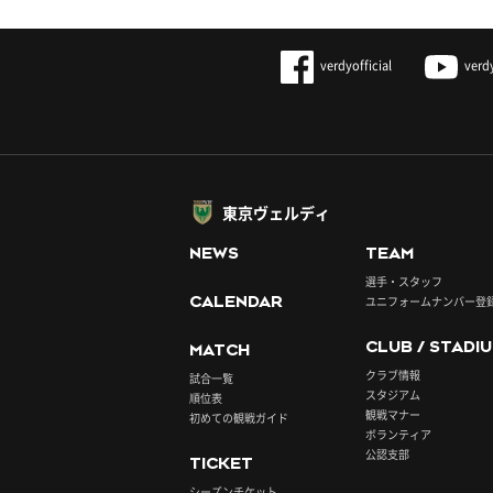
verdyofficial
verd
東京ヴェルディ
NEWS
TEAM
選手・スタッフ
CALENDAR
ユニフォームナンバー登
CLUB / STADI
MATCH
クラブ情報
試合一覧
スタジアム
順位表
観戦マナー
初めての観戦ガイド
ボランティア
公認支部
TICKET
シーズンチケット