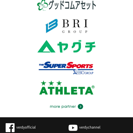
more partner
verdyofficial
verdychannel