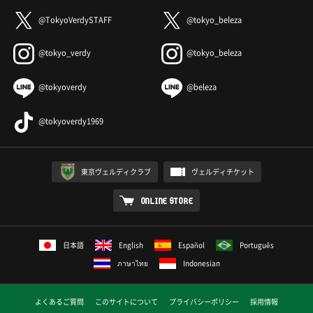
@TokyoVerdySTAFF
@tokyo_beleza
@tokyo_verdy
@tokyo_beleza
@tokyoverdy
@beleza
@tokyoverdy1969
東京ヴェルディクラブ
ヴェルディチケット
ONLINE STORE
日本語
English
Español
Português
ภาษาไทย
Indonesian
よくあるご質問
このサイトについて
プライバシーポリシー
採用情報