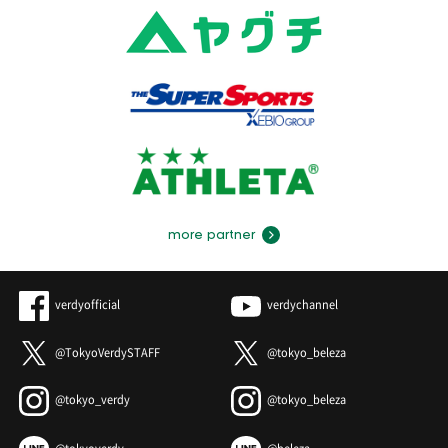
more partner
verdyofficial
verdychannel
@TokyoVerdySTAFF
@tokyo_beleza
@tokyo_verdy
@tokyo_beleza