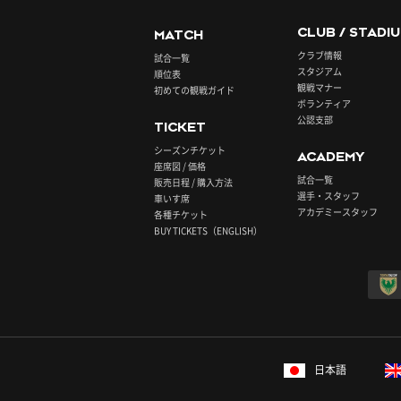
CLUB / STADI
MATCH
クラブ情報
試合一覧
スタジアム
順位表
観戦マナー
初めての観戦ガイド
ボランティア
公認支部
TICKET
シーズンチケット
ACADEMY
座席図 / 価格
試合一覧
販売日程 / 購入方法
選手・スタッフ
車いす席
アカデミースタッフ
各種チケット
BUY TICKETS（ENGLISH）
日本語