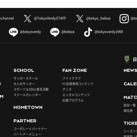
ychannel
@TokyoVerdySTAFF
@tokyo_beleza
@to
@tokyoverdy
@beleza
@tokyoverdy1969
日
SCHOOL
FAN ZONE
NEW
サッカースクール
ファンクラブ
録
大人のサッカー
FC会員専用コンテンツ
CALE
スポーツ＆SDGs普及活動
グッズ
スクールカレンダー
エンタメコンテンツ
UM
MATC
応援プログラム
試合一覧
HOMETOWN
順位表
PARTNER
TICK
コーポレートパートナー
シーズン
パートナーメニュー
座席図／