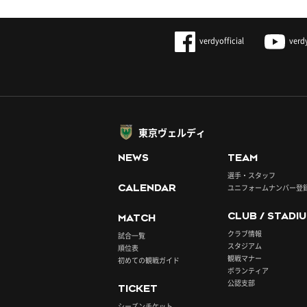
verdyofficial
verd
東京ヴェルディ
NEWS
TEAM
選手・スタッフ
CALENDAR
ユニフォームナンバー登
CLUB / STADI
MATCH
クラブ情報
試合一覧
スタジアム
順位表
観戦マナー
初めての観戦ガイド
ボランティア
公認支部
TICKET
シーズンチケット