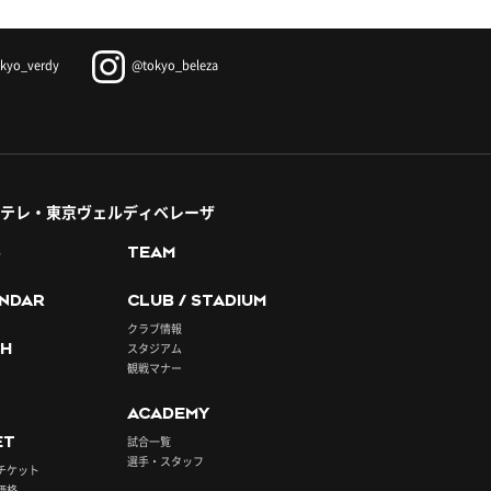
kyo_verdy
@tokyo_beleza
テレ・東京ヴェルディベレーザ
S
TEAM
NDAR
CLUB / STADIUM
クラブ情報
H
スタジアム
観戦マナー
ACADEMY
ET
試合一覧
選手・スタッフ
チケット
価格