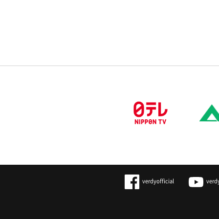
verdyofficial
verd