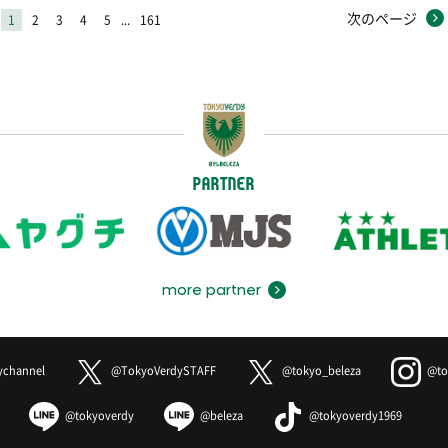
次のページ
1
2
3
4
5
...
161
PARTNER
more partner
ychannel
@TokyoVerdySTAFF
@tokyo_beleza
@to
@tokyoverdy
@beleza
@tokyoverdy1969