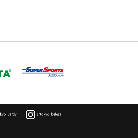
kyo_verdy
@tokyo_beleza