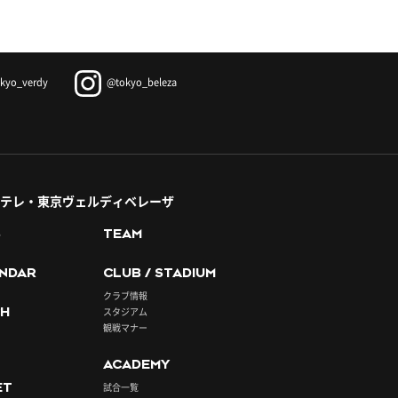
kyo_verdy
@tokyo_beleza
テレ・東京ヴェルディベレーザ
S
TEAM
NDAR
CLUB / STADIUM
クラブ情報
H
スタジアム
観戦マナー
ACADEMY
ET
試合一覧