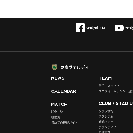
verdyofficial
verd
東京ヴェルディ
NEWS
TEAM
選手・スタッフ
CALENDAR
ユニフォームナンバー登
CLUB / STADI
MATCH
クラブ情報
試合一覧
スタジアム
順位表
観戦マナー
初めての観戦ガイド
ボランティア
公認支部