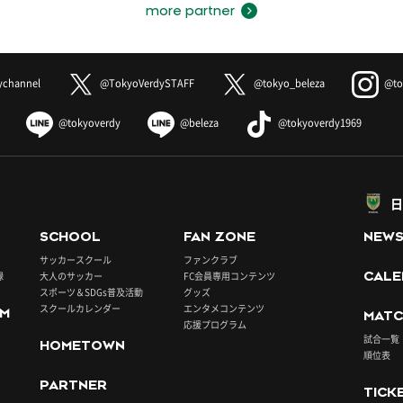
more partner
ychannel
@TokyoVerdySTAFF
@tokyo_beleza
@to
@tokyoverdy
@beleza
@tokyoverdy1969
日
SCHOOL
FAN ZONE
NEW
サッカースクール
ファンクラブ
録
大人のサッカー
FC会員専用コンテンツ
CALE
スポーツ＆SDGs普及活動
グッズ
スクールカレンダー
エンタメコンテンツ
UM
MATC
応援プログラム
試合一覧
HOMETOWN
順位表
PARTNER
TICK