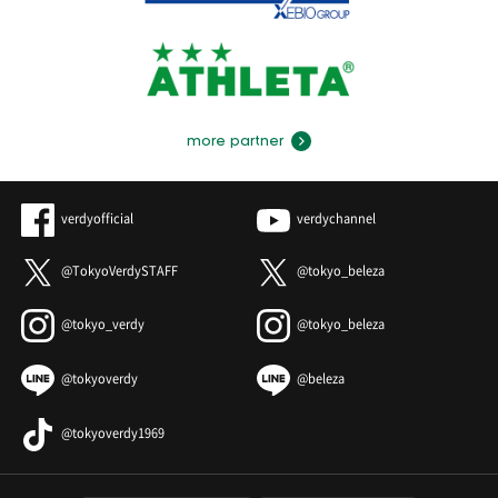
more partner
verdyofficial
verdychannel
@TokyoVerdySTAFF
@tokyo_beleza
@tokyo_verdy
@tokyo_beleza
@tokyoverdy
@beleza
@tokyoverdy1969