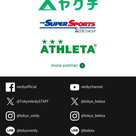
more partner
verdyofficial
verdychannel
@TokyoVerdySTAFF
@tokyo_beleza
@tokyo_verdy
@tokyo_beleza
@tokyoverdy
@beleza