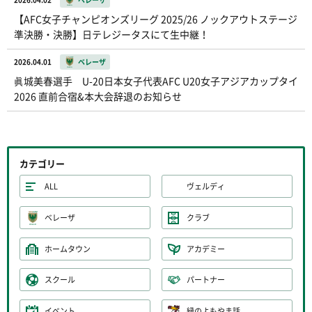
【AFC女子チャンピオンズリーグ 2025/26 ノックアウトステージ
準決勝・決勝】日テレジータスにて生中継！
2026.04.01
ベレーザ
眞城美春選手 U-20日本女子代表AFC U20女子アジアカップタイ
2026 直前合宿&本大会辞退のお知らせ
カテゴリー
ALL
ヴェルディ
ベレーザ
クラブ
ホームタウン
アカデミー
スクール
パートナー
イベント
緑のよもやま話