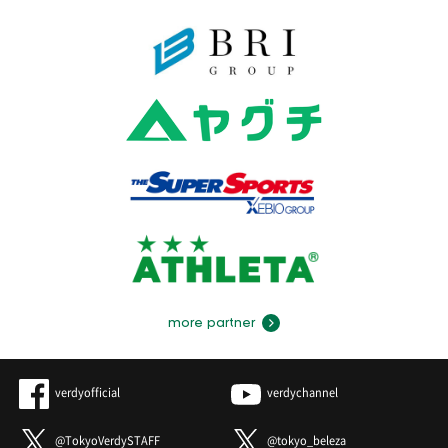
more partner
verdyofficial
verdychannel
@TokyoVerdySTAFF
@tokyo_beleza