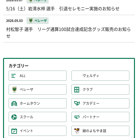
5/16（土）岩清水梓 選手 引退セレモニー実施のお知らせ
2026.05.03
ベレーザ
村松智子 選手 リーグ通算100試合達成記念グッズ販売のお知ら
せ
カテゴリー
ALL
ヴェルディ
ベレーザ
クラブ
ホームタウン
アカデミー
スクール
パートナー
イベント
緑のよもやま話