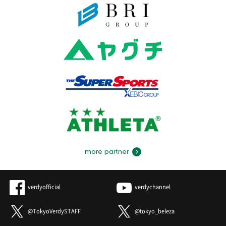
more partner
verdyofficial
verdychannel
@TokyoVerdySTAFF
@tokyo_beleza