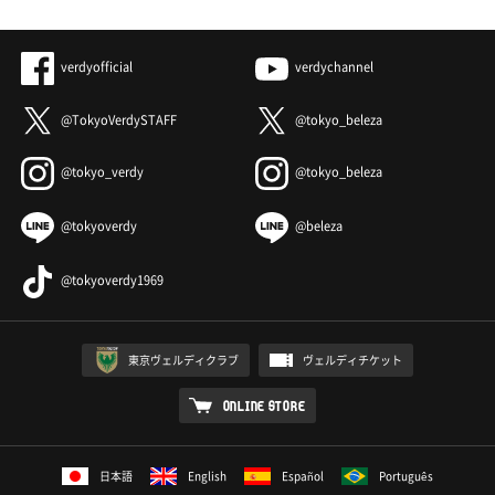
verdyofficial
verdychannel
@TokyoVerdySTAFF
@tokyo_beleza
@tokyo_verdy
@tokyo_beleza
@tokyoverdy
@beleza
@tokyoverdy1969
東京ヴェルディクラブ
ヴェルディチケット
ONLINE STORE
日本語
English
Español
Português