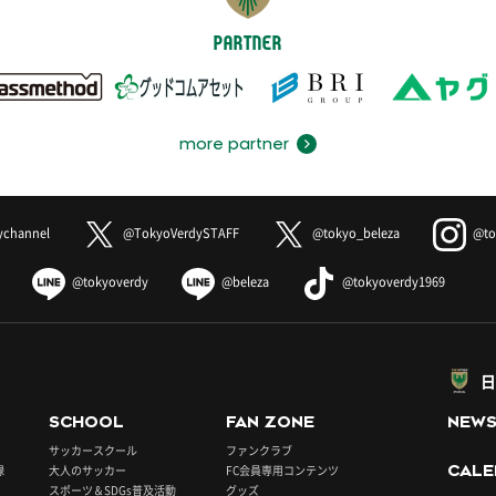
PARTNER
more partner
ychannel
@TokyoVerdySTAFF
@tokyo_beleza
@to
@tokyoverdy
@beleza
@tokyoverdy1969
日
SCHOOL
FAN ZONE
NEW
サッカースクール
ファンクラブ
録
大人のサッカー
FC会員専用コンテンツ
CALE
スポーツ＆SDGs普及活動
グッズ