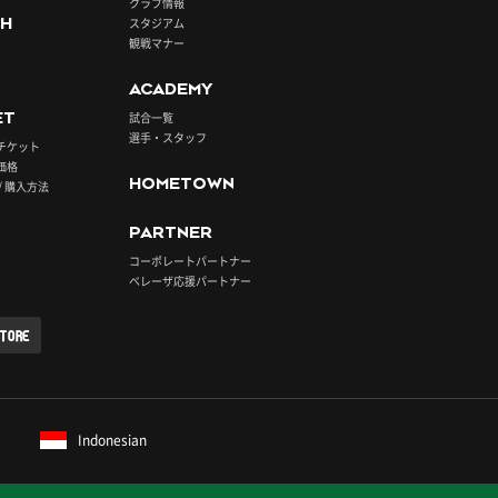
クラブ情報
H
スタジアム
観戦マナー
ACADEMY
ET
試合一覧
選手・スタッフ
チケット
価格
HOMETOWN
/ 購入方法
PARTNER
コーポレートパートナー
ベレーザ応援パートナー
STORE
Indonesian