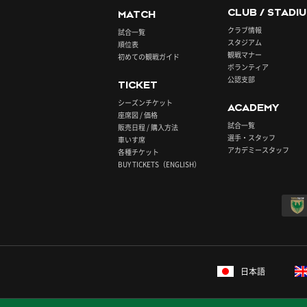
CLUB / STADI
MATCH
クラブ情報
試合一覧
スタジアム
順位表
観戦マナー
初めての観戦ガイド
ボランティア
公認支部
TICKET
シーズンチケット
ACADEMY
座席図 / 価格
試合一覧
販売日程 / 購入方法
選手・スタッフ
車いす席
アカデミースタッフ
各種チケット
BUY TICKETS（ENGLISH）
日本語