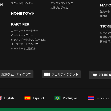
スクールカレンダー
エンタメコンテンツ
UM
MATC
応援プログラム
試合一覧
HOMETOWN
順位表
PARTNER
TICK
コーポレートパートナー
シーズン
パートナーメニュー
座席図／
クラブサポートカンパニーとは
販売日程 
クラブサポートカンパニー
パートナーとの取組み
東京ヴェルディクラブ
ヴェルディチケット
ONLINE 
English
Español
Português
ภาษาไทย