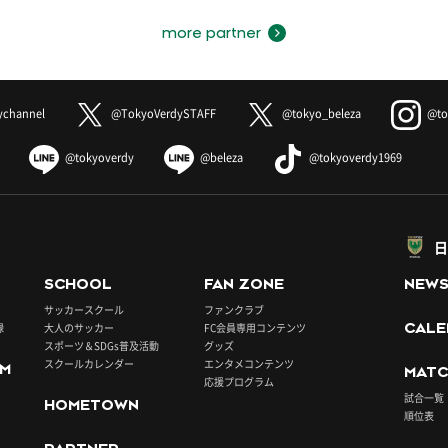
more partner
ychannel
@TokyoVerdySTAFF
@tokyo_beleza
@to
@tokyoverdy
@beleza
@tokyoverdy1969
日
SCHOOL
FAN ZONE
NEW
サッカースクール
ファンクラブ
録
大人のサッカー
FC会員専用コンテンツ
CALE
スポーツ＆SDGs普及活動
グッズ
スクールカレンダー
エンタメコンテンツ
UM
MATC
応援プログラム
試合一覧
HOMETOWN
順位表