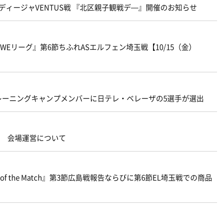
ルディージャVENTUS戦 『北区親子観戦デ―』開催のお知らせ
ibo WEリーグ』第6節ちふれASエルフェン埼玉戦【10/15（金）
レーニングキャンプメンバーに日テレ・ベレーザの5選手が選出
玉戦 会場運営について
f the Match』第3節広島戦報告ならびに第6節EL埼玉戦での商品