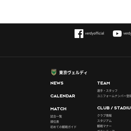
verdyofficial
verd
東京ヴェルディ
NEWS
TEAM
選手・スタッフ
CALENDAR
ユニフォームナンバー登
CLUB / STADI
MATCH
クラブ情報
試合一覧
スタジアム
順位表
観戦マナー
初めての観戦ガイド