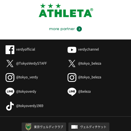
more partner
verdyofficial
verdychannel
@TokyoVerdySTAFF
@tokyo_beleza
@tokyo_verdy
@tokyo_beleza
@tokyoverdy
@beleza
@tokyoverdy1969
東京ヴェルディクラブ
ヴェルディチケット