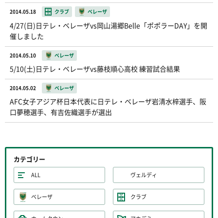
2014.05.18
クラブ
ベレーザ
4/27(日)日テレ・ベレーザvs岡山湯郷Belle「ポポラーDAY」を開
催しました
2014.05.10
ベレーザ
5/10(土)日テレ・ベレーザvs藤枝順心高校 練習試合結果
2014.05.02
ベレーザ
AFC女子アジア杯日本代表に日テレ・ベレーザ岩清水梓選手、阪
口夢穂選手、有吉佐織選手が選出
カテゴリー
ALL
ヴェルディ
ベレーザ
クラブ