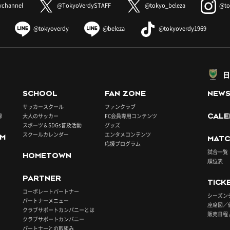
ychannel
@TokyoVerdySTAFF
@tokyo_beleza
@to
@tokyoverdy
@beleza
@tokyoverdy1969
日
SCHOOL
FAN ZONE
NEW
サッカースクール
ファンクラブ
録
大人のサッカー
FC会員専用コンテンツ
CALE
スポーツ＆SDGs普及活動
グッズ
スクールカレンダー
エンタメコンテンツ
UM
MATC
応援プログラム
試合一覧
HOMETOWN
順位表
PARTNER
TICK
コーポレートパートナー
シーズン
パートナーメニュー
座席図／
クラブサポートカンパニーとは
販売日程 
クラブサポートカンパニー
パートナーとの取組み