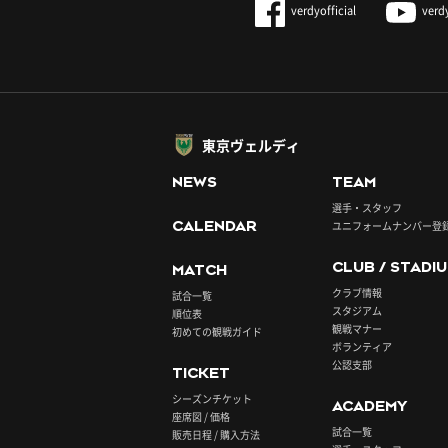
verdyofficial
verd
東京ヴェルディ
NEWS
TEAM
選手・スタッフ
CALENDAR
ユニフォームナンバー登
CLUB / STADI
MATCH
クラブ情報
試合一覧
スタジアム
順位表
観戦マナー
初めての観戦ガイド
ボランティア
公認支部
TICKET
シーズンチケット
ACADEMY
座席図 / 価格
試合一覧
販売日程 / 購入方法