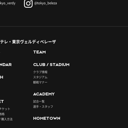
kyo_verdy
@tokyo_beleza
テレ・東京ヴェルディベレーザ
S
TEAM
NDAR
CLUB / STADIUM
クラブ情報
H
スタジアム
観戦マナー
ACADEMY
ET
試合一覧
選手・スタッフ
チケット
価格
HOMETOWN
/ 購入方法