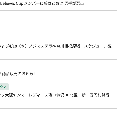
lieves Cup メンバーに藤野あおば 選手が選出
および4/18（木）ノジマステラ神奈川相模原戦 スケジュール変
 新商品販売のお知らせ
ウン
ッソ大阪ヤンマーレディース戦『渋沢 × 北区 新一万円札発行