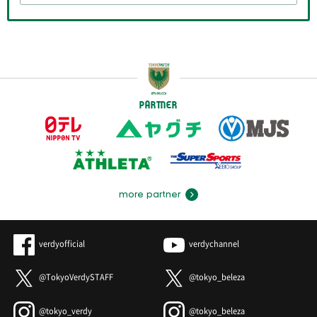
PARTNER
more partner
verdyofficial
verdychannel
@TokyoVerdySTAFF
@tokyo_beleza
@tokyo_verdy
@tokyo_beleza