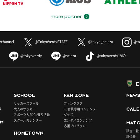
more partner
ychannel
@TokyoVerdySTAFF
@tokyo_beleza
@to
@tokyoverdy
@beleza
@tokyoverdy1969
日
SCHOOL
FAN ZONE
NEW
サッカースクール
ファンクラブ
録
大人のサッカー
FC会員専用コンテンツ
CALE
スポーツ＆SDGs普及活動
グッズ
スクールカレンダー
エンタメコンテンツ
UM
MATC
応援プログラム
試合一覧
HOMETOWN
順位表