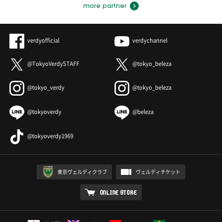
more partner
verdyofficial
verdychannel
@TokyoVerdySTAFF
@tokyo_beleza
@tokyo_verdy
@tokyo_beleza
@tokyoverdy
@beleza
@tokyoverdy1969
東京ヴェルディクラブ
ヴェルディチケット
ONLINE STORE