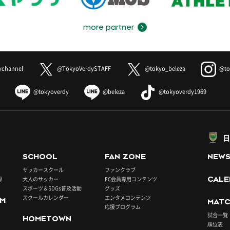
more partner
ychannel
@TokyoVerdySTAFF
@tokyo_beleza
@to
@tokyoverdy
@beleza
@tokyoverdy1969
日
SCHOOL
FAN ZONE
NEW
サッカースクール
ファンクラブ
録
大人のサッカー
FC会員専用コンテンツ
CALE
スポーツ＆SDGs普及活動
グッズ
スクールカレンダー
エンタメコンテンツ
UM
MATC
応援プログラム
試合一覧
HOMETOWN
順位表