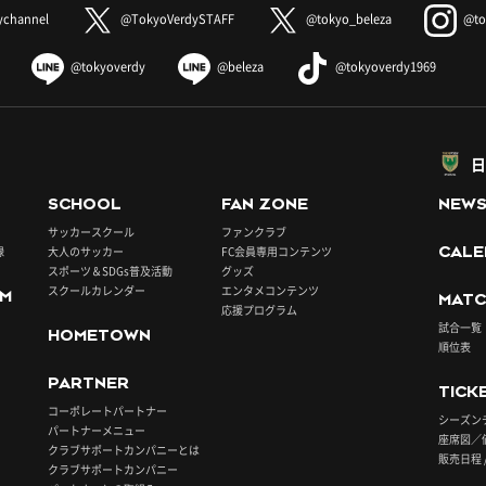
ychannel
@TokyoVerdySTAFF
@tokyo_beleza
@to
@tokyoverdy
@beleza
@tokyoverdy1969
日
SCHOOL
FAN ZONE
NEW
サッカースクール
ファンクラブ
録
大人のサッカー
FC会員専用コンテンツ
CALE
スポーツ＆SDGs普及活動
グッズ
スクールカレンダー
エンタメコンテンツ
UM
MATC
応援プログラム
試合一覧
HOMETOWN
順位表
PARTNER
TICK
コーポレートパートナー
シーズン
パートナーメニュー
座席図／
クラブサポートカンパニーとは
販売日程 
クラブサポートカンパニー