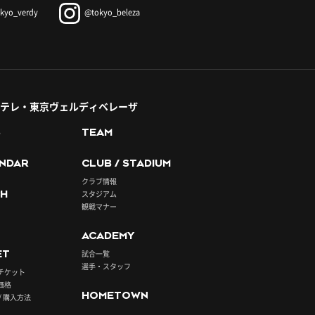
kyo_verdy
@tokyo_beleza
テレ・東京ヴェルディベレーザ
S
TEAM
NDAR
CLUB / STADIUM
クラブ情報
H
スタジアム
観戦マナー
ACADEMY
ET
試合一覧
選手・スタッフ
チケット
価格
HOMETOWN
/ 購入方法