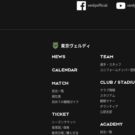
verdyofficial
verd
東京ヴェルディ
NEWS
TEAM
選手・スタッフ
CALENDAR
ユニフォームナンバー登
CLUB / STADI
MATCH
クラブ情報
試合一覧
スタジアム
順位表
観戦マナー
初めての観戦ガイド
ボランティア
公認支部
TICKET
シーズンチケット
ACADEMY
座席図 / 価格
試合一覧
販売日程 / 購入方法