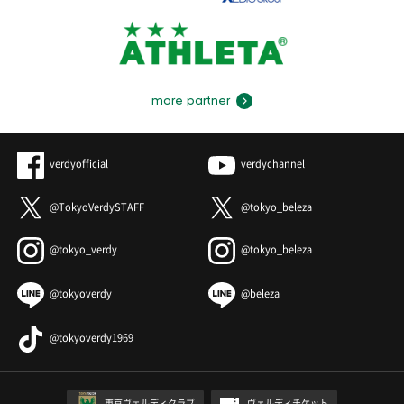
more partner
verdyofficial
verdychannel
@TokyoVerdySTAFF
@tokyo_beleza
@tokyo_verdy
@tokyo_beleza
@tokyoverdy
@beleza
@tokyoverdy1969
東京ヴェルディクラブ
ヴェルディチケット