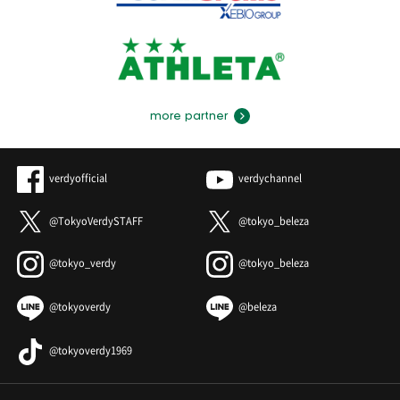
more partner
verdyofficial
verdychannel
@TokyoVerdySTAFF
@tokyo_beleza
@tokyo_verdy
@tokyo_beleza
@tokyoverdy
@beleza
@tokyoverdy1969