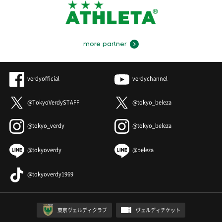
more partner
verdyofficial
verdychannel
@TokyoVerdySTAFF
@tokyo_beleza
@tokyo_verdy
@tokyo_beleza
@tokyoverdy
@beleza
@tokyoverdy1969
東京ヴェルディクラブ
ヴェルディチケット