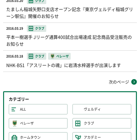
2016.03.20
クラブ
たましん稲城矢野口支店オープン記念『東京ヴェルディ稲城グリ
ーン駅伝』開催のお知らせ
2016.03.19
クラブ
平本一樹選手 Jリーグ通算400試合出場達成 記念商品受注販売の
お知らせ
2016.03.18
クラブ
ベレーザ
NHK-BS1「アスリートの魂」に岩清水梓選手が出演します
次のページ
カテゴリー
ALL
ヴェルディ
ベレーザ
クラブ
ホームタウン
アカデミー