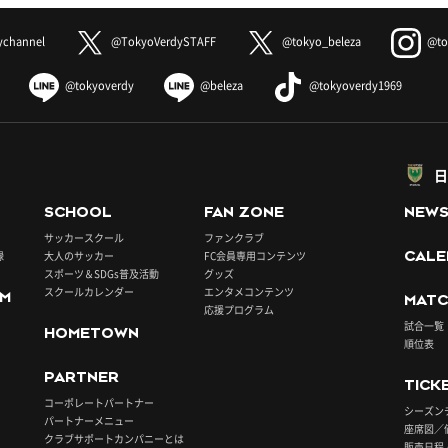
ychannel
@TokyoVerdySTAFF
@tokyo_beleza
@to
@tokyoverdy
@beleza
@tokyoverdy1969
日
SCHOOL
FAN ZONE
NEW
サッカースクール
ファンクラブ
録
大人のサッカー
FC会員専用コンテンツ
CALE
スポーツ＆SDGs普及活動
グッズ
スクールカレンダー
エンタメコンテンツ
UM
MATC
応援プログラム
試合一覧
HOMETOWN
順位表
PARTNER
TICK
コーポレートパートナー
シーズン
パートナーメニュー
座席図／
クラブサポートカンパニーとは
販売日程 