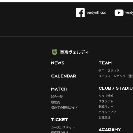
verdyofficial
verd
東京ヴェルディ
NEWS
TEAM
選手・スタッフ
CALENDAR
ユニフォームナンバー登
CLUB / STADI
MATCH
クラブ情報
試合一覧
スタジアム
順位表
観戦マナー
初めての観戦ガイド
ボランティア
公認支部
TICKET
シーズンチケット
ACADEMY
座席図 / 価格