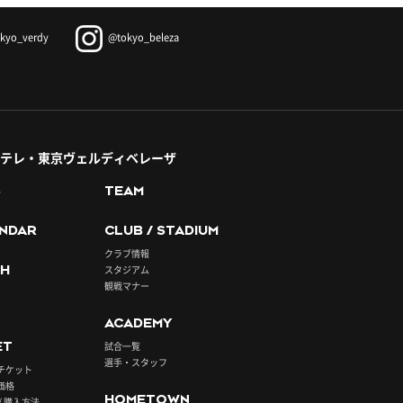
kyo_verdy
@tokyo_beleza
テレ・東京ヴェルディベレーザ
S
TEAM
NDAR
CLUB / STADIUM
クラブ情報
H
スタジアム
観戦マナー
ACADEMY
ET
試合一覧
選手・スタッフ
チケット
価格
HOMETOWN
/ 購入方法