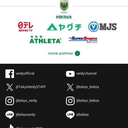
PARTNER
more partner
verdyofficial
verdychannel
@TokyoVerdySTAFF
@tokyo_beleza
@tokyo_verdy
@tokyo_beleza
@tokyoverdy
@beleza