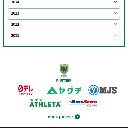
2014
2013
2012
2011
PARTNER
more partner