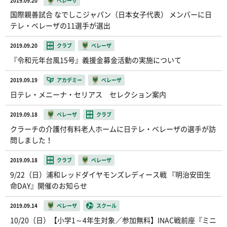
2019.09.20
ベレーザ
国際親善試合 なでしこジャパン（日本女子代表） メンバーに日
テレ・ベレーザの11選手が選出
2019.09.20
クラブ
ベレーザ
『令和元年台風15号』義援金募金活動の実施について
2019.09.19
アカデミー
ベレーザ
日テレ・メニーナ・セリアス セレクション案内
2019.09.18
ベレーザ
クラブ
クラーチの介護付有料老人ホームに日テレ・ベレーザの選手が訪
問しました！
2019.09.18
クラブ
ベレーザ
9/22（日）浦和レッドダイヤモンズレディース戦 『明治安田生
命DAY』開催のお知らせ
2019.09.14
ベレーザ
スクール
10/20（日）【小学1～4年生対象／参加無料】INAC戦前座『ミニ