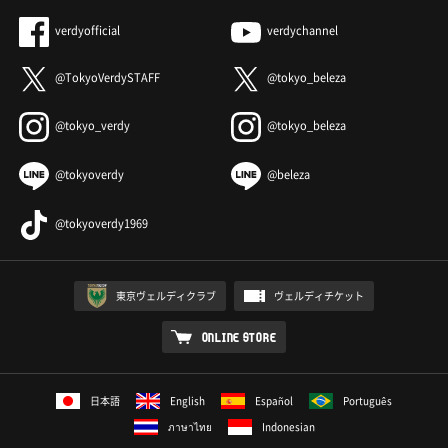
verdyofficial
verdychannel
@TokyoVerdySTAFF
@tokyo_beleza
@tokyo_verdy
@tokyo_beleza
@tokyoverdy
@beleza
@tokyoverdy1969
東京ヴェルディクラブ
ヴェルディチケット
ONLINE STORE
日本語
English
Español
Português
ภาษาไทย
Indonesian