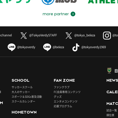
more partner
ychannel
@TokyoVerdySTAFF
@tokyo_beleza
@to
@tokyoverdy
@beleza
@tokyoverdy1969
日
SCHOOL
FAN ZONE
NEW
サッカースクール
ファンクラブ
録
大人のサッカー
FC会員専用コンテンツ
CALE
スポーツ＆SDGs普及活動
グッズ
スクールカレンダー
エンタメコンテンツ
UM
MATC
応援プログラム
試合一覧
HOMETOWN
順位表