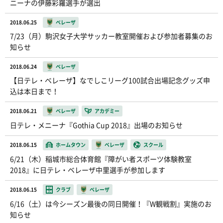
ニーナの伊藤彩羅選手が選出
2018.06.25
ベレーザ
7/23（月）駒沢女子大学サッカー教室開催および参加者募集のお
知らせ
2018.06.24
ベレーザ
【日テレ・ベレーザ】なでしこリーグ100試合出場記念グッズ申
込は本日まで！
2018.06.21
ベレーザ
アカデミー
日テレ・メニーナ『Gothia Cup 2018』出場のお知らせ
2018.06.15
ホームタウン
ベレーザ
スクール
6/21（木）稲城市総合体育館『障がい者スポーツ体験教室
2018』に日テレ・ベレーザ中里選手が参加します
2018.06.15
クラブ
ベレーザ
6/16（土）は今シーズン最後の同日開催！『W観戦割』実施のお
知らせ