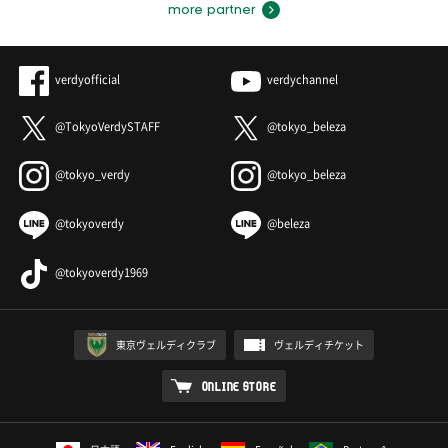
more partner
verdyofficial
verdychannel
@TokyoVerdySTAFF
@tokyo_beleza
@tokyo_verdy
@tokyo_beleza
@tokyoverdy
@beleza
@tokyoverdy1969
東京ヴェルディクラブ
ヴェルディチケット
ONLINE STORE