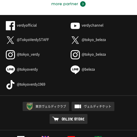
more partner
verdyofficial
verdychannel
@TokyoVerdySTAFF
@tokyo_beleza
@tokyo_verdy
@tokyo_beleza
@tokyoverdy
@beleza
@tokyoverdy1969
東京ヴェルディクラブ
ヴェルディチケット
ONLINE STORE