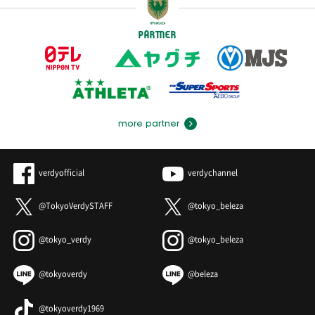
PARTNER
more partner
verdyofficial
verdychannel
@TokyoVerdySTAFF
@tokyo_beleza
@tokyo_verdy
@tokyo_beleza
@tokyoverdy
@beleza
@tokyoverdy1969