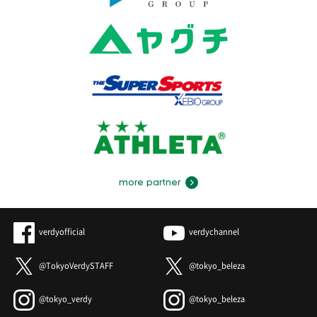
more partner
verdyofficial
verdychannel
@TokyoVerdySTAFF
@tokyo_beleza
@tokyo_verdy
@tokyo_beleza