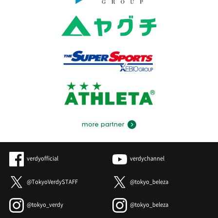
more partner
verdyofficial
verdychannel
@TokyoVerdySTAFF
@tokyo_beleza
@tokyo_verdy
@tokyo_beleza