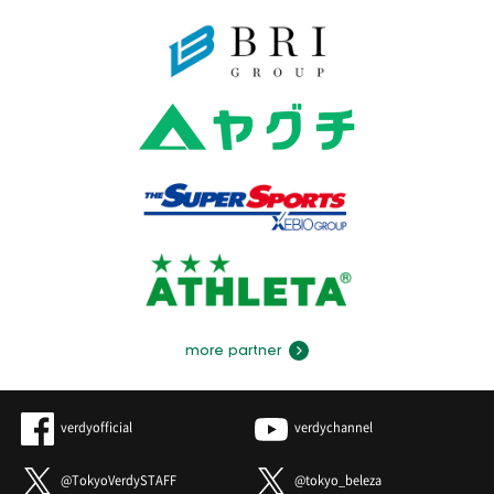
more partner
verdyofficial
verdychannel
@TokyoVerdySTAFF
@tokyo_beleza