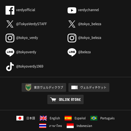
verdyofficial
verdychannel
@TokyoVerdySTAFF
@tokyo_beleza
@tokyo_verdy
@tokyo_beleza
@tokyoverdy
@beleza
@tokyoverdy1969
東京ヴェルディクラブ
ヴェルディチケット
ONLINE STORE
日本語
English
Español
Português
ภาษาไทย
Indonesian