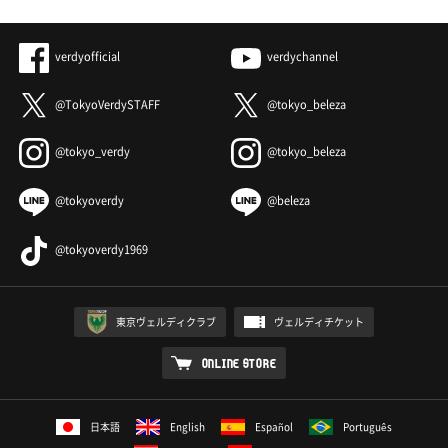
verdyofficial
verdychannel
@TokyoVerdySTAFF
@tokyo_beleza
@tokyo_verdy
@tokyo_beleza
@tokyoverdy
@beleza
@tokyoverdy1969
東京ヴェルディクラブ
ヴェルディチケット
ONLINE STORE
日本語
English
Español
Português