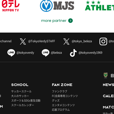
more partner
ychannel
@TokyoVerdySTAFF
@tokyo_beleza
@to
@tokyoverdy
@beleza
@tokyoverdy1969
日
SCHOOL
FAN ZONE
NEW
サッカースクール
ファンクラブ
録
大人のサッカー
FC会員専用コンテンツ
CALE
スポーツ＆SDGs普及活動
グッズ
スクールカレンダー
エンタメコンテンツ
UM
MATC
応援プログラム
試合一覧