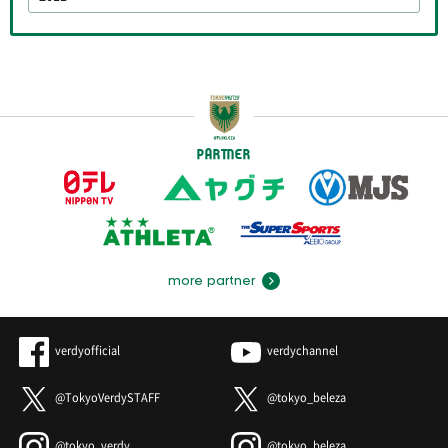
PARTNER
more partner
verdyofficial
verdychannel
@TokyoVerdySTAFF
@tokyo_beleza
@tokyo_verdy
@tokyo_beleza