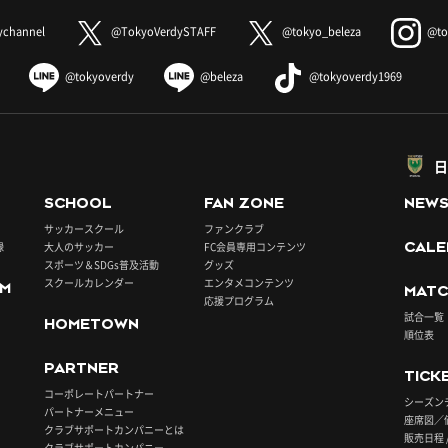
ychannel
@TokyoVerdySTAFF
@tokyo_beleza
@to
@tokyoverdy
@beleza
@tokyoverdy1969
日
SCHOOL
FAN ZONE
NEW
サッカースクール
ファンクラブ
録
大人のサッカー
FC会員専用コンテンツ
CALE
スポーツ＆SDGs普及活動
グッズ
スクールカレンダー
エンタメコンテンツ
UM
MATC
応援プログラム
試合一覧
HOMETOWN
順位表
PARTNER
TICK
コーポレートパートナー
シーズン
パートナーメニュー
座席図／
クラブサポートカンパニーとは
販売日程 
クラブサポートカンパニー