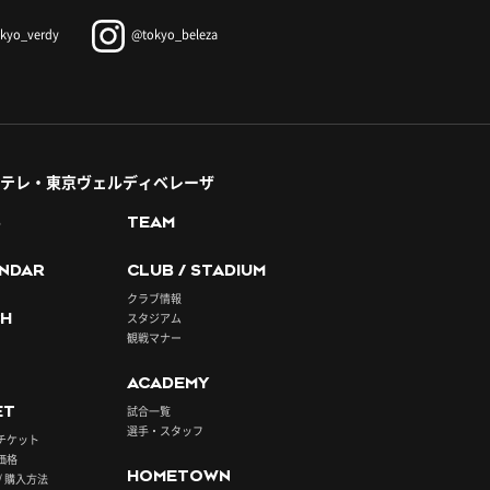
kyo_verdy
@tokyo_beleza
テレ・東京ヴェルディベレーザ
S
TEAM
NDAR
CLUB / STADIUM
クラブ情報
H
スタジアム
観戦マナー
ACADEMY
ET
試合一覧
選手・スタッフ
チケット
価格
HOMETOWN
/ 購入方法