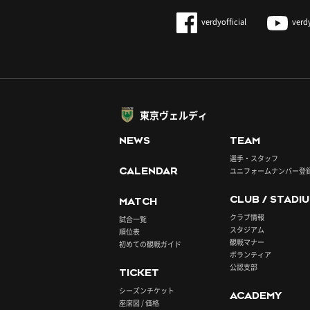
verdyofficial
verd
東京ヴェルディ
NEWS
TEAM
選手・スタッフ
CALENDAR
ユニフォームナンバー登
CLUB / STADI
MATCH
クラブ情報
試合一覧
スタジアム
順位表
観戦マナー
初めての観戦ガイド
ボランティア
公認支部
TICKET
シーズンチケット
ACADEMY
座席図 / 価格