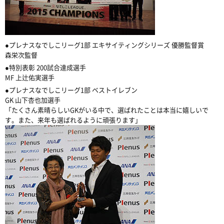
●プレナスなでしこリーグ1部 エキサイティングシリーズ 優勝監督賞
森栄次監督
●特別表彰 200試合達成選手
MF 上辻佑実選手
●プレナスなでしこリーグ1部 ベストイレブン
GK 山下杏也加選手
「たくさん素晴らしいGKがいる中で、選ばれたことは本当に嬉しいで
す。また、来年も選ばれるように頑張ります」