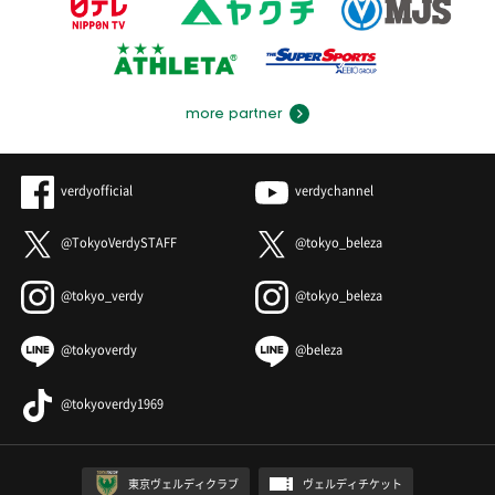
more partner
verdyofficial
verdychannel
@TokyoVerdySTAFF
@tokyo_beleza
@tokyo_verdy
@tokyo_beleza
@tokyoverdy
@beleza
@tokyoverdy1969
東京ヴェルディクラブ
ヴェルディチケット