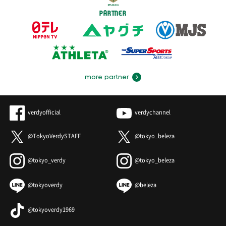
PARTNER
more partner
verdyofficial
verdychannel
@TokyoVerdySTAFF
@tokyo_beleza
@tokyo_verdy
@tokyo_beleza
@tokyoverdy
@beleza
@tokyoverdy1969