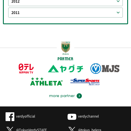
2012
2011
PARTNER
more partner
verdyofficial
verdychannel
@TokyoVerdySTAFF
@tokyo_beleza