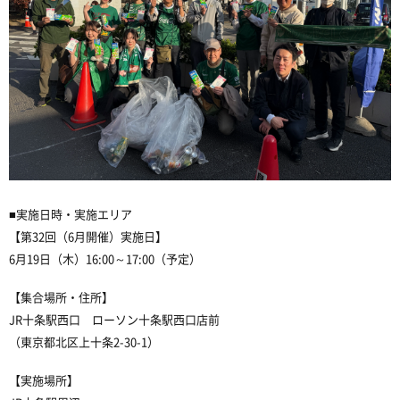
■実施日時・実施エリア
【第
32
回（
6
月開催）実施日】
6
月
19
日（木）16:00～17:00（予定）
【集合場所
・住所
】
JR十条駅西口 ローソン十条駅西口店前
（東京都北区上十条2-30-1）
【実施場所】