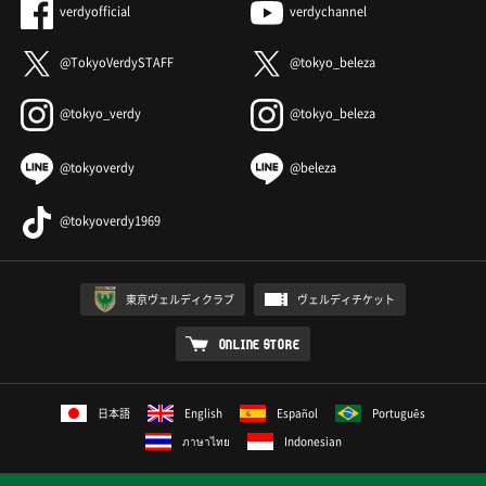
verdyofficial
verdychannel
@TokyoVerdySTAFF
@tokyo_beleza
@tokyo_verdy
@tokyo_beleza
@tokyoverdy
@beleza
@tokyoverdy1969
東京ヴェルディクラブ
ヴェルディチケット
ONLINE STORE
日本語
English
Español
Português
ภาษาไทย
Indonesian