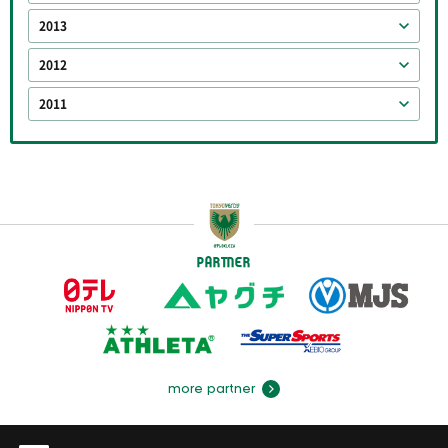
2013
2012
2011
PARTNER
more partner