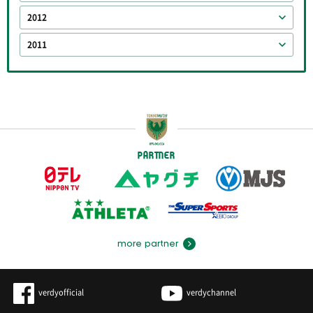
2012
2011
PARTNER
more partner
verdyofficial
verdychannel