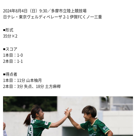
2024年8月4日（日）9:30／多摩市立陸上競技場
日テレ・東京ヴェルディベレーザ 2-1 伊賀FCくノ一三重
■形式
35分×2
■スコア
1本目：1-0
2本目：1-1
■得点者
1本目：11分 山本柚月
2本目：3分 失点、18分 土方麻椰