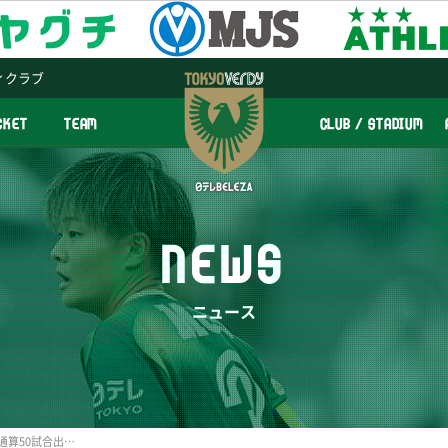
ィクラブ
CKET
TEAM
CLUB / STADIUM
NEWS
ニュース
山本柚月 選手 WEリーグ通算50試合出場達成記念グッズ 受注販売のお知らせ