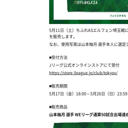
5月11日（土）
ちふれASエルフェン埼玉
戦
を販売します。
なお、使用写真は山本柚月 選手本人に選定
■受付方法
Jリーグ公式オンラインストアにて受付
https://store.jleague.jp/club/tokyov/
■販売期間
5月17日（金）18:00～5月26日（日）23:5
■販売商品
山本柚月 選手 WEリーグ通算50試合出場