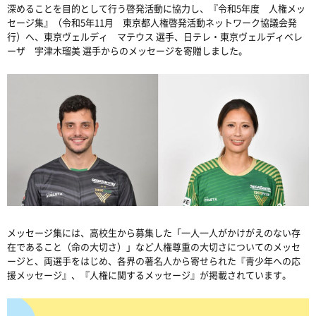
深めることを目的として行う啓発活動に協力し、『令和
5
年度 人権メッ
セージ集』（令和
5
年
11
月 東京都人権啓発活動ネットワーク協議会発
行）へ、東京ヴェルディ マテウス 選手、日テレ・東京ヴェルディベレ
ーザ 宇津木瑠美 選手からのメッセージを寄贈しました。
メッセージ集には、高校生から募集した「一人一人がかけがえのない存
在であること（命の大切さ）」など人権尊重の大切さについてのメッセ
ージと、両選手をはじめ、各界の著名人から寄せられた『青少年への応
援メッセージ』、『人権に関するメッセージ』が掲載されています。