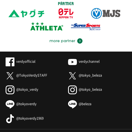
PARTNER
more partner
verdyofficial
verdychannel
@TokyoVerdySTAFF
@tokyo_beleza
@tokyo_verdy
@tokyo_beleza
@tokyoverdy
@beleza
@tokyoverdy1969