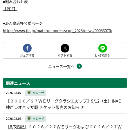
■組み合わせ表
【PDF】
■JFA 皇后杯公式ページ
https://www.jfa.jp/match/empressscup_2023/news/00033070/
シェアする
ポストする
LINEで送る
ニュース一覧へ
関連ニュース
2026.08.07
ベレーザ
【２０２６／２７ＷＥリーグクラシエカップ】9/12（土）INAC
神戸レオネッサ戦 チケット販売のお知らせ
2026.08.06
ベレーザ
【8/6追記】２０２６／２７ＷＥリーグおよび２０２６／２７Ｗ