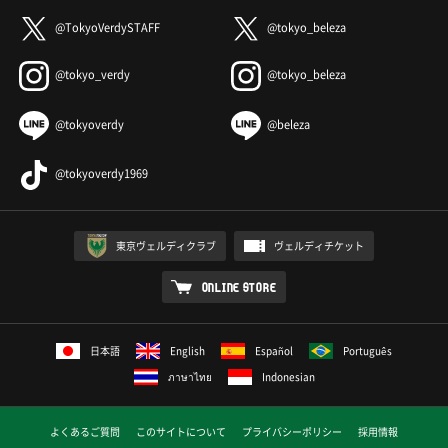
@TokyoVerdySTAFF
@tokyo_beleza
@tokyo_verdy
@tokyo_beleza
@tokyoverdy
@beleza
@tokyoverdy1969
東京ヴェルディクラブ
ヴェルディチケット
ONLINE STORE
日本語
English
Español
Português
ภาษาไทย
Indonesian
よくあるご質問
このサイトについて
プライバシーポリシー
採用情報