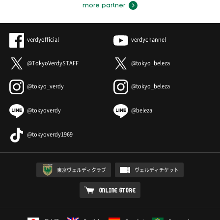
more partner
verdyofficial
verdychannel
@TokyoVerdySTAFF
@tokyo_beleza
@tokyo_verdy
@tokyo_beleza
@tokyoverdy
@beleza
@tokyoverdy1969
東京ヴェルディクラブ
ヴェルディチケット
ONLINE STORE